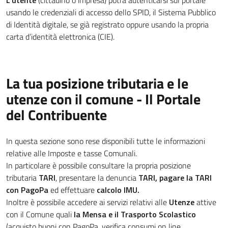
L'utente
(cittadino o impresa) potrà autenticarsi sul portale
usando le credenziali di accesso dello SPID, il Sistema Pubblico
di Identità digitale, se già registrato oppure usando la propria
carta d’identità elettronica (CIE).
La tua posizione tributaria e le
utenze con il comune - Il Portale
del Contribuente
In questa sezione sono rese disponibili tutte le informazioni
relative alle Imposte e tasse Comunali.
In particolare è possibile consultare la propria posizione
tributaria
TARI
, presentare la denuncia
TARI, pagare la TARI
con PagoPa
ed effettuare
calcolo IMU.
Inoltre è possibile accedere ai servizi relativi alle
Utenze
attive
con il Comune quali
la Mensa e il Trasporto Scolastico
(acquisto buoni con PagoPa, verifica consumi on line,