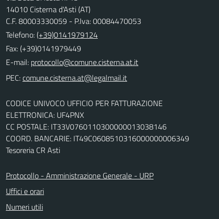
14010 Cisterna d'Asti (AT)
C.F. 80003330059 - P.Iva: 00084470053
Telefono:
(+39)0141979124
Fax: (+39)0141979449
E-mail:
PEC:
CODICE UNIVOCO UFFICIO PER FATTURAZIONE
ELETTRONICA: UF4PNX
CC POSTALE: IT33V0760110300000013038146
COORD. BANCARIE: IT49C0608510316000000006349
Tesoreria CR Asti
Protocollo - Amministrazione Generale - URP
Uffici e orari
Numeri utili